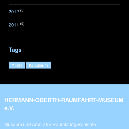
(5)
2012
(5)
2011
Tags
#TdR
#Jubiläum
HERMANN-OBERTH-RAUMFAHRT-MUSEUM
e.V.
Museum und Archiv für Raumfahrtgeschichte