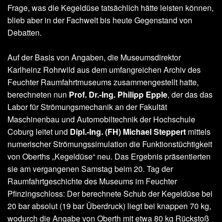
Frage, was die Kegeldüse tatsächlich hätte leisten können,
blieb aber in der Fachwelt bis heute Gegenstand von
Debatten.
Auf der Basis von Angaben, die Museumsdirektor
Karlheinz Rohrwild aus dem umfangreichen Archiv des
Feuchter Raumfahrtmuseums zusammengestellt hatte,
berechneten nun
Prof. Dr.-Ing. Philipp Epple
, der das das
Labor für Strömungsmechanik an der Fakultät
Maschinenbau und Automobiltechnik der Hochschule
Coburg leitet und
Dipl.-Ing. (FH) Michael Steppert
mittels
numerischer Strömungssimulation die Funktionstüchtigkeit
von Oberths „Kegeldüse“ neu. Das Ergebnis präsentierten
sie am vergangenen Samstag beim 20. Tag der
Raumfahrtgeschichte des Museums im Feuchter
Pfinzingschloss: Der berechnete Schub der Kegeldüse bei
20 bar absolut (19 bar Überdruck) liegt bei knappen 70 kg,
wodurch die Angabe von Oberth mit etwa 80 kg Rückstoß