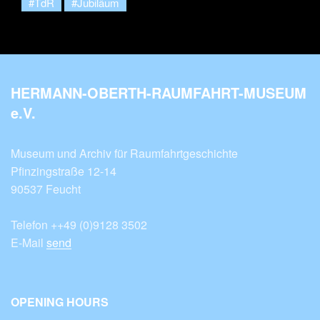
#TdR
#Jubiläum
HERMANN-OBERTH-RAUMFAHRT-MUSEUM
e.V.
Museum und Archiv für Raumfahrtgeschichte
Pfinzingstraße 12-14
90537 Feucht
Telefon ++49 (0)9128 3502
E-Mail
send
OPENING HOURS