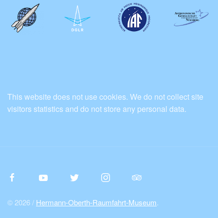
This website does not use cookies. We do not collect site
visitors statistics and do not store any personal data.
© 2026 /
Hermann-Oberth-Raumfahrt-Museum
.