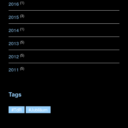
(1)
2016
(3)
2015
(1)
2014
(5)
2013
(5)
2012
(5)
2011
Tags
#TdR
#Jubiläum