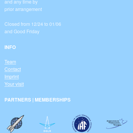
and any time by
prior arrangement
Closed from 12/24 to 01/06
and Good Friday
INFO
Team
Contact
Imprint
Your visit
PARTNERS | MEMBERSHIPS