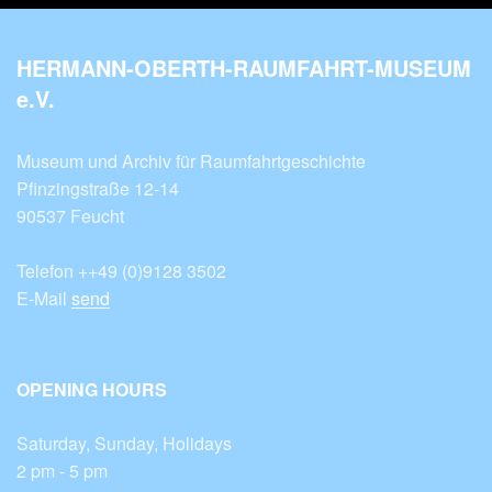
HERMANN-OBERTH-RAUMFAHRT-MUSEUM
e.V.
Museum und Archiv für Raumfahrtgeschichte
Pfinzingstraße 12-14
90537 Feucht
Telefon ++49 (0)9128 3502
E-Mail
send
OPENING HOURS
Saturday, Sunday, Holidays
2 pm - 5 pm