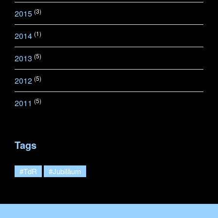
(3)
2015
(1)
2014
(5)
2013
(5)
2012
(5)
2011
Tags
#TdR
#Jubiläum