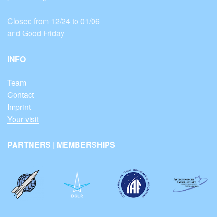
Closed from 12/24 to 01/06
and Good Friday
INFO
Team
Contact
Imprint
Your visit
PARTNERS | MEMBERSHIPS