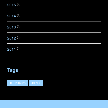
(3)
2015
(1)
2014
(5)
2013
(5)
2012
(5)
2011
Tags
#Jubiläum
#TdR