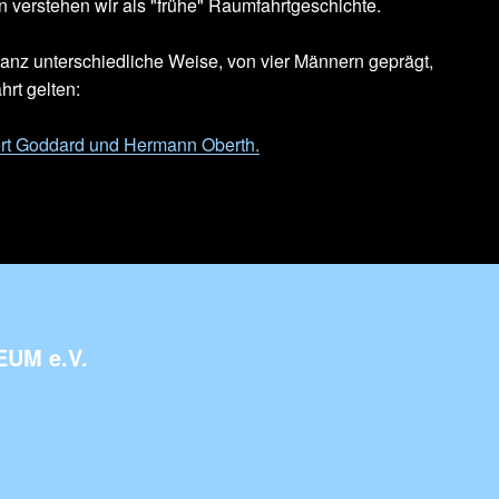
n verstehen wir als "frühe" Raumfahrtgeschichte.
nz unterschiedliche Weise, von vier Männern geprägt,
rt gelten:
bert Goddard und Hermann Oberth.
UM e.V.