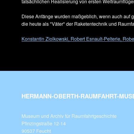
tatsächlichen Realisierung von ersten Weltraumflüge
Diese Anfänge wurden maßgeblich, wenn auch auf ga
die heute als "Väter" der Raketentechnik und Raumfah
Konstantin Ziolkowski, Robert Esnault-Pelterie, Ro
HERMANN-OBERTH-RAUMFAHRT-MUSE
Museum und Archiv für Raumfahrtgeschichte
Pfinzingstraße 12-14
90537 Feucht