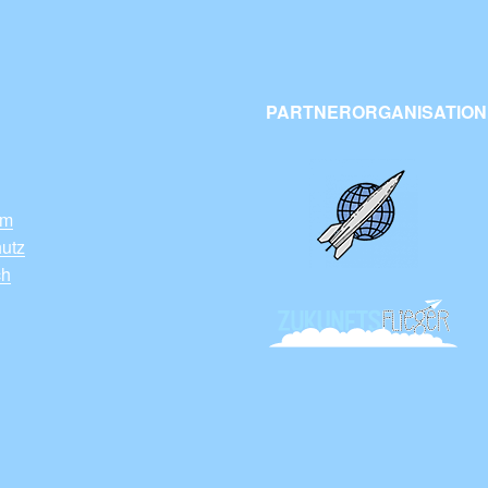
PARTNERORGANISATIONE
um
utz
ch