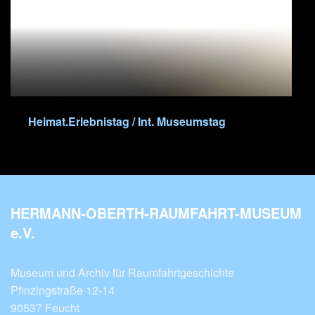
Heimat.Erlebnistag / Int. Museumstag
HERMANN-OBERTH-RAUMFAHRT-MUSEUM
e.V.
Museum und Archiv für Raumfahrtgeschichte
Pfinzingstraße 12-14
90537 Feucht