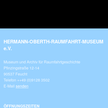
HERMANN-OBERTH-RAUMFAHRT-MUSEUM
e.V.
Museum und Archiv für Raumfahrtgeschichte
Pfinzingstraße 12-14
90537 Feucht
Telefon ++49 (0)9128 3502
E-Mail
senden
ÖFFNUNGSZEITEN